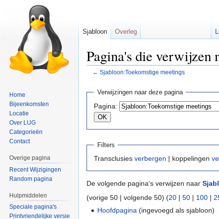
Sjabloon
Overleg
L
Pagina's die verwijzen
←
Sjabloon:Toekomstige meetings
Naar
Naar
Verwijzingen naar deze pagina
Home
navigatie
zoeken
Bijeenkomsten
Pagina:
springen
springen
Locatie
Over LUG
Categorieën
Contact
Filters
Overige pagina
Transclusies
verbergen
| koppelingen
ve
Recent Wijzigingen
Random pagina
De volgende pagina's verwijzen naar
Sjab
Hulpmiddelen
(vorige 50 | volgende 50) (
20
|
50
|
100
|
2
Speciale pagina's
Hoofdpagina
(ingevoegd als sjabloon) ‎
Printvriendelijke versie