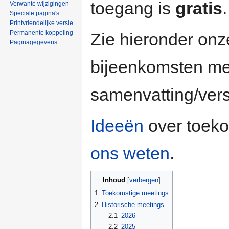
toegang is
gratis
.
Verwante wijzigingen
Speciale pagina's
Printvriendelijke versie
Permanente koppeling
Zie hieronder onz
Paginagegevens
bijeenkomsten met
samenvatting/vers
Ideeën
over toeko
ons weten
.
Inhoud
1
Toekomstige meetings
2
Historische meetings
2.1
2026
2.2
2025