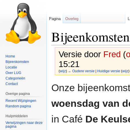
Pagina
Overleg
L
Bijeenkomsten
Versie door
Fred
(
o
Home
15:21
Bijeenkomsten
Locatie
(
wijz
)
← Oudere versie
|
Huidige versie
(
wijz
)
Over LUG
Categorieën
Naar
Naar
Contact
Onze bijeenkoms
navigatie
zoeken
Overige pagina
springen
springen
woensdag van d
Recent Wijzigingen
Random pagina
in Café
De Keuls
Hulpmiddelen
Verwijzingen naar deze
pagina