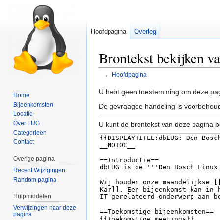
Hoofdpagina
Overleg
Brontekst bekijken v
←
Hoofdpagina
Naar
Naar
U hebt geen toestemming om deze pag
Home
navigatie
zoeken
Bijeenkomsten
De gevraagde handeling is voorbehoud
springen
springen
Locatie
Over LUG
U kunt de brontekst van deze pagina b
Categorieën
Contact
Overige pagina
Recent Wijzigingen
Random pagina
Hulpmiddelen
Verwijzingen naar deze
pagina