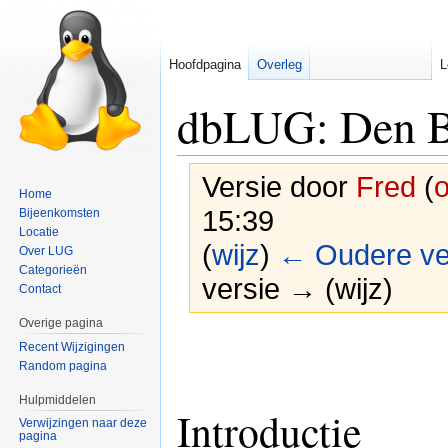
Hoofdpagina
Overleg
L
dbLUG: Den B
Versie door
Fred
(
o
Home
15:39
Bijeenkomsten
Locatie
(
wijz
)
← Oudere ve
Over LUG
Categorieën
versie → (wijz)
Contact
Overige pagina
Naar
Naar
Recent Wijzigingen
navigatie
zoeken
Random pagina
springen
springen
Hulpmiddelen
Introductie
Verwijzingen naar deze
pagina