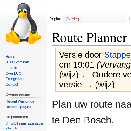
Pagina
Overleg
L
Route Planner
Versie door
Stappe
Home
om 19:01
(Vervang
Bijeenkomsten
Locatie
(wijz) ← Oudere ver
Over LUG
Categorieën
versie → (wijz)
Contact
Overige pagina
Naar
Naar
Plan uw route naa
Recent Wijzigingen
navigatie
zoeken
Random pagina
springen
springen
te Den Bosch.
Hulpmiddelen
Verwijzingen naar deze
pagina