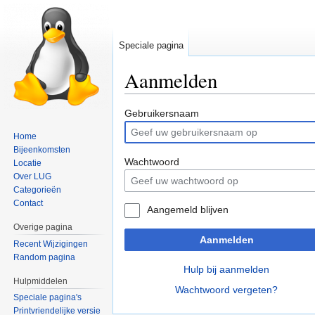
Speciale pagina
Aanmelden
Naar
Naar
Gebruikersnaam
navigatie
zoeken
Home
springen
springen
Bijeenkomsten
Wachtwoord
Locatie
Over LUG
Categorieën
Contact
Aangemeld blijven
Overige pagina
Aanmelden
Recent Wijzigingen
Random pagina
Hulp bij aanmelden
Hulpmiddelen
Wachtwoord vergeten?
Speciale pagina's
Printvriendelijke versie