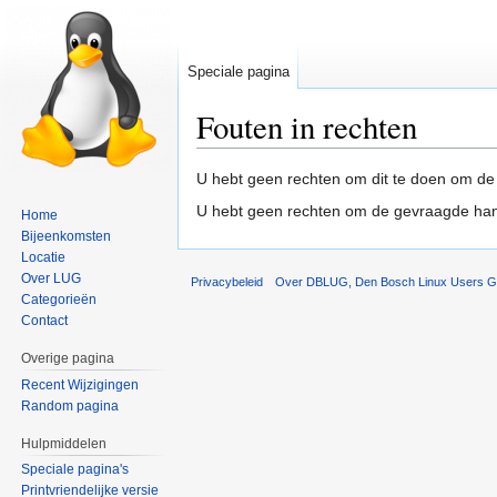
Speciale pagina
Fouten in rechten
Naar
Naar
U hebt geen rechten om dit te doen om de
navigatie
zoeken
U hebt geen rechten om de gevraagde hand
Home
springen
springen
Bijeenkomsten
Locatie
Over LUG
Privacybeleid
Over DBLUG, Den Bosch Linux Users G
Categorieën
Contact
Overige pagina
Recent Wijzigingen
Random pagina
Hulpmiddelen
Speciale pagina's
Printvriendelijke versie